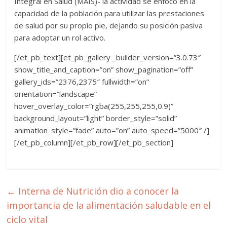
Integral en Salud (MAIS)- la actividad se enfocó en la
capacidad de la población para utilizar las prestaciones
de salud por su propio pie, dejando su posición pasiva
para adoptar un rol activo.
[/et_pb_text][et_pb_gallery _builder_version=”3.0.73″
show_title_and_caption=”on” show_pagination=”off”
gallery_ids=”2376,2375″ fullwidth=”on”
orientation=”landscape”
hover_overlay_color=”rgba(255,255,255,0.9)”
background_layout=”light” border_style=”solid”
animation_style=”fade” auto=”on” auto_speed=”5000″ /]
[/et_pb_column][/et_pb_row][/et_pb_section]
←
Interna de Nutrición dio a conocer la
importancia de la alimentación saludable en el
ciclo vital