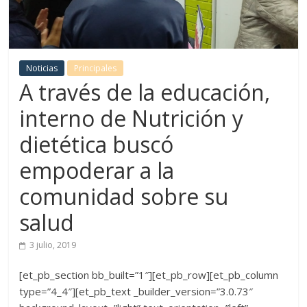
Noticias
Principales
A través de la educación,
interno de Nutrición y
dietética buscó
empoderar a la
comunidad sobre su
salud
3 julio, 2019
[et_pb_section bb_built=”1″][et_pb_row][et_pb_column
type=”4_4″][et_pb_text _builder_version=”3.0.73″