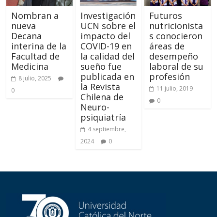
Nombran a
Investigación
Futuros
nueva
UCN sobre el
nutricionista
Decana
impacto del
s conocieron
interina de la
COVID-19 en
áreas de
Facultad de
la calidad del
desempeño
Medicina
sueño fue
laboral de su
publicada en
profesión
8 julio, 2025
la Revista
11 julio, 2019
0
Chilena de
0
Neuro-
psiquiatría
4 septiembre,
2024
0