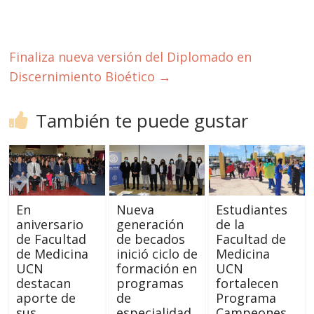
Finaliza nueva versión del Diplomado en
Discernimiento Bioético
→
También te puede gustar
En
Nueva
Estudiantes
aniversario
generación
de la
de Facultad
de becados
Facultad de
de Medicina
inició ciclo de
Medicina
UCN
formación en
UCN
destacan
programas
fortalecen
aporte de
de
Programa
sus
especialidad
Campeones