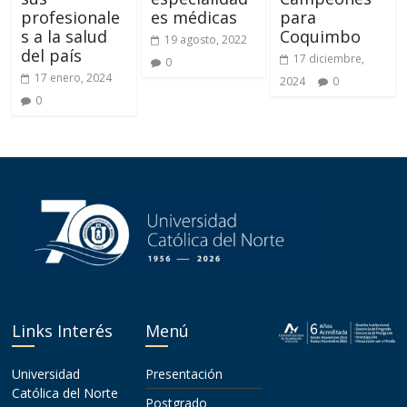
profesionale
es médicas
para
s a la salud
Coquimbo
19 agosto, 2022
del país
17 diciembre,
0
17 enero, 2024
2024
0
0
Links Interés
Menú
Universidad
Presentación
Católica del Norte
Postgrado