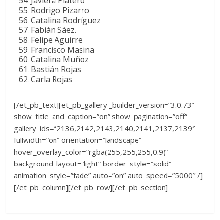
Javiera Platero
Rodrigo Pizarro
Catalina Rodríguez
Fabián Sáez.
Felipe Aguirre
Francisco Masina
Catalina Muñoz
Bastián Rojas
Carla Rojas
[/et_pb_text][et_pb_gallery _builder_version=”3.0.73″
show_title_and_caption=”on” show_pagination=”off”
gallery_ids=”2136,2142,2143,2140,2141,2137,2139″
fullwidth=”on” orientation=”landscape”
hover_overlay_color=”rgba(255,255,255,0.9)”
background_layout=”light” border_style=”solid”
animation_style=”fade” auto=”on” auto_speed=”5000″ /]
[/et_pb_column][/et_pb_row][/et_pb_section]