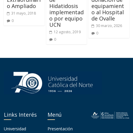
o Ampliado
Hidatidosis
equipamient
implementad
o al Hospital
31 mayo, 2018
o por equipo
de Ovalle
0
UCN
30 marzo, 2026
12 agosto, 2019
0
0
Links Interés
Menú
Universidad
Presentación