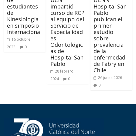
estudiantes
impartió
Hospital San
de
curso de RCP
Pablo
Kinesiología
al equipo del
publican el
en simposio
Servicio de
primer
internacional
Especialidad
estudio
es
sobre
16 octubre,
Odontológic
prevalencia
2023
0
as del
de la
Hospital San
enfermedad
Pablo
de Fabry en
Chile
28 febrero,
26 junio, 2026
2024
0
0