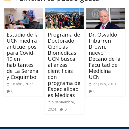
Estudio de la
Programa de
Dr. Osvaldo
UCN medirá
Doctorado
Iribarren
anticuerpos
Ciencias
Brown,
para Covid-
Biomédicas
nuevo
19 en
UCN busca
Decano de la
habitantes
alianzas
Facultad de
de La Serena
científicas
Medicina
y Coquimbo
con
UCN
programa de
18 abril, 2022
27 junio, 2019
Especialidad
0
0
es Médicas
9 septiembre,
2024
0