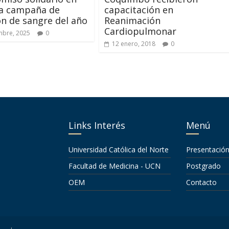
a campaña de
capacitación en
n de sangre del año
Reanimación
Cardiopulmonar
mbre, 2025
0
12 enero, 2018
0
Links Interés
Menú
Universidad Católica del Norte
Presentació
Facultad de Medicina - UCN
Postgrado
OEM
Contacto