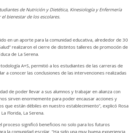
studiantes de Nutrición y Dietética, Kinesiología y Enfermería
r el bienestar de los escolares.
tido en un aporte para la comunidad educativa, alrededor de 30
alud” realizaron el cierre de distintos talleres de promoción de
Educa de La Serena.
etodología A+S, permitió a los estudiantes de las carreras de
 dar a conocer las conclusiones de las intervenciones realizadas
dad de poder llevar a sus alumnos y trabajar en alianza con
os nos sirven enormemente para poder encausar acciones y
os que están débiles en nuestro establecimiento”, explicó Rosa
 La Florida, La Serena.
l proceso significó beneficios no solo para los futuros
para la comunidad escolar. “Ha sido una muy buena experiencia