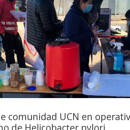
n de comunidad UCN en operat
no de Helicobacter pylori