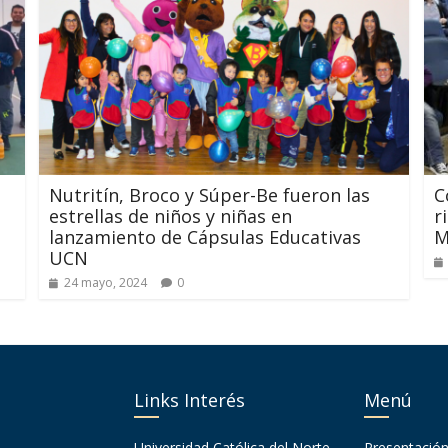
Nutritín, Broco y Súper-Be fueron las
C
estrellas de niños y niñas en
r
lanzamiento de Cápsulas Educativas
M
UCN
24 mayo, 2024
0
Links Interés
Menú
Universidad Católica del Norte
Presentació