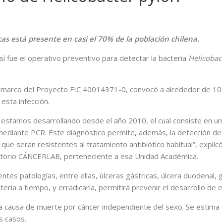
cas está presente en casi el 70% de la población chilena.
así fue el operativo preventivo para detectar la bacteria
Helicobac
 marco del Proyecto FIC 40014371-0, convocó a alrededor de 100 
esta infección.
e estamos desarrollando desde el año 2010, el cual consiste en u
ediante PCR. Este diagnóstico permite, además, la detección de
que serán resistentes al tratamiento antibiótico habitual”, explicó
ratorio CÁNCERLAB, perteneciente a esa Unidad Académica.
ntes patologías, entre ellas, úlceras gástricas, úlcera duodenal,
teria a tiempo, y erradicarla, permitirá prevenir el desarrollo de 
arta causa de muerte por cáncer independiente del sexo. Se estim
s casos.