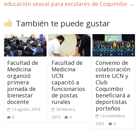
educación sexual para escolares de Coquimbo
→
También te puede gustar
Facultad de
Facultad de
Convenio de
Medicina
Medicina
colaboración
organizó
UCN
entre UCN y
primera
capacitó a
Club
jornada de
funcionarios
Coquimbo
bienestar
de postas
beneficiará a
docente
rurales
deportistas
porteños
13 agosto, 2019
28 febrero,
14 noviembre,
0
2019
0
2023
0