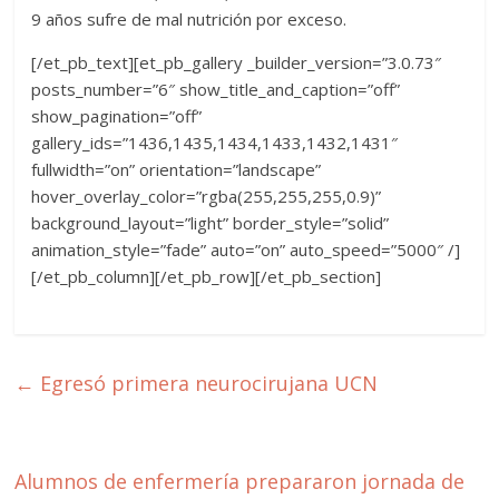
9 años sufre de mal nutrición por exceso.
[/et_pb_text][et_pb_gallery _builder_version=”3.0.73″
posts_number=”6″ show_title_and_caption=”off”
show_pagination=”off”
gallery_ids=”1436,1435,1434,1433,1432,1431″
fullwidth=”on” orientation=”landscape”
hover_overlay_color=”rgba(255,255,255,0.9)”
background_layout=”light” border_style=”solid”
animation_style=”fade” auto=”on” auto_speed=”5000″ /]
[/et_pb_column][/et_pb_row][/et_pb_section]
←
Egresó primera neurocirujana UCN
Alumnos de enfermería prepararon jornada de