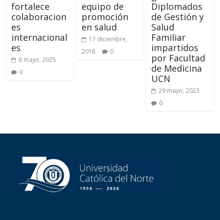
fortalece
equipo de
Diplomados
colaboracion
promoción
de Gestión y
es
en salud
Salud
internacional
Familiar
17 diciembre,
es
impartidos
2018
0
por Facultad
8 mayo, 2025
de Medicina
0
UCN
29 mayo, 2023
0