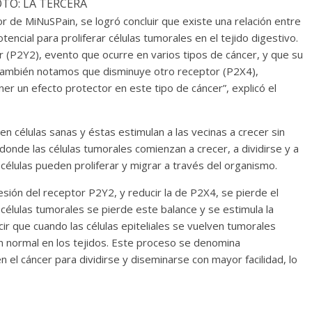
OTO: LA TERCERA
or de MiNuSPain, se logró concluir que existe una relación entre
otencial para proliferar células tumorales en el tejido digestivo.
 (P2Y2), evento que ocurre en varios tipos de cáncer, y que su
 También notamos que disminuye otro receptor (P2X4),
er un efecto protector en este tipo de cáncer”, explicó el
en células sanas y éstas estimulan a las vecinas a crecer sin
 donde las células tumorales comienzan a crecer, a dividirse y a
 células pueden proliferar y migrar a través del organismo.
esión del receptor P2Y2, y reducir la de P2X4, se pierde el
s células tumorales se pierde este balance y se estimula la
ir que cuando las células epiteliales se vuelven tumorales
n normal en los tejidos. Este proceso se denomina
en el cáncer para dividirse y diseminarse con mayor facilidad, lo