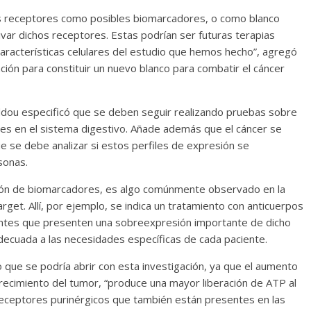
tos receptores como posibles biomarcadores, o como blanco
ctivar dichos receptores. Estas podrían ser futuras terapias
s características celulares del estudio que hemos hecho”, agregó
ión para constituir un nuevo blanco para combatir el cáncer
oddou especificó que se deben seguir realizando pruebas sobre
res en el sistema digestivo. Añade además que el cáncer se
e se debe analizar si estos perfiles de expresión se
sonas.
ión de biomarcadores, es algo comúnmente observado en la
target. Allí, por ejemplo, se indica un tratamiento con anticuerpos
ntes que presenten una sobreexpresión importante de dicho
decuada a las necesidades específicas de cada paciente.
o que se podría abrir con esta investigación, ya que el aumento
crecimiento del tumor, “produce una mayor liberación de ATP al
 receptores purinérgicos que también están presentes en las