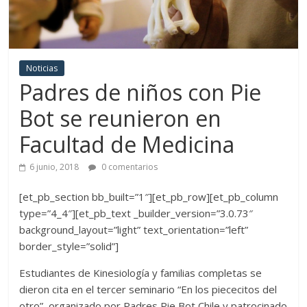
Noticias
Padres de niños con Pie
Bot se reunieron en
Facultad de Medicina
6 junio, 2018
0 comentarios
[et_pb_section bb_built=”1″][et_pb_row][et_pb_column
type=”4_4″][et_pb_text _builder_version=”3.0.73″
background_layout=”light” text_orientation=”left”
border_style=”solid”]
Estudiantes de Kinesiología y familias completas se
dieron cita en el tercer seminario “En los piececitos del
otro”, organizado por Padres Pie Bot Chile y patrocinado