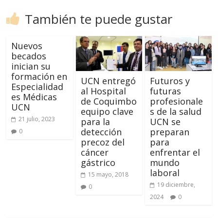
También te puede gustar
Nuevos
becados
inician su
formación en
UCN entregó
Futuros y
Especialidad
al Hospital
futuras
es Médicas
de Coquimbo
profesionale
UCN
equipo clave
s de la salud
21 julio, 2023
para la
UCN se
detección
preparan
0
precoz del
para
cáncer
enfrentar el
gástrico
mundo
laboral
15 mayo, 2018
19 diciembre,
0
2024
0