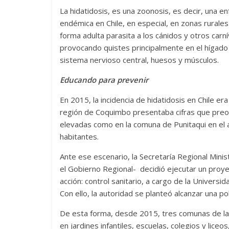
La hidatidosis, es una zoonosis, es decir, una 
endémica en Chile, en especial, en zonas rurale
forma adulta parasita a los cánidos y otros car
provocando quistes principalmente en el hígado 
sistema nervioso central, huesos y músculos.
Educando para prevenir
En 2015, la incidencia de hidatidosis en Chile er
región de Coquimbo presentaba cifras que preoc
elevadas como en la comuna de Punitaqui en el
habitantes.
Ante ese escenario, la Secretaría Regional Mini
el Gobierno Regional- decidió ejecutar un proy
acción: control sanitario, a cargo de la Universi
Con ello, la autoridad se planteó alcanzar una p
De esta forma, desde 2015, tres comunas de la p
en jardines infantiles, escuelas, colegios y liceo