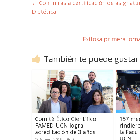
←
Con miras a certificación de asignatur
Dietética
Exitosa primera jorn
También te puede gustar
Comité Ético Científico
157 méd
FAMED-UCN logra
rindie
acreditación de 3 años
la Facu
UCN
6 junio, 2019
0