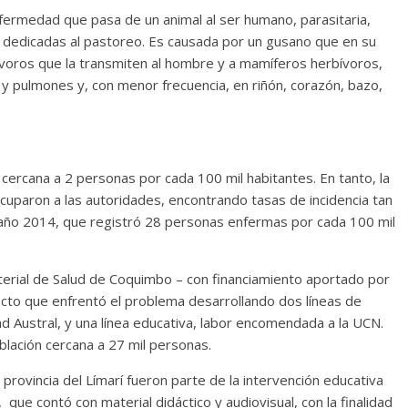
enfermedad que pasa de un animal al ser humano, parasitaria,
s dedicadas al pastoreo. Es causada por un gusano que en su
nívoros que la transmiten al hombre y a mamíferos herbívoros,
y pulmones y, con menor frecuencia, en riñón, corazón, bazo,
a cercana a 2 personas por cada 100 mil habitantes. En tanto, la
uparon a las autoridades, encontrando tasas de incidencia tan
 año 2014, que registró 28 personas enfermas por cada 100 mil
sterial de Salud de Coquimbo – con financiamiento aportado por
ecto que enfrentó el problema desarrollando dos líneas de
dad Austral, y una línea educativa, labor encomendada a la UCN.
oblación cercana a 27 mil personas.
rovincia del Límarí fueron parte de la intervención educativa
s, que contó con material didáctico y audiovisual, con la finalidad