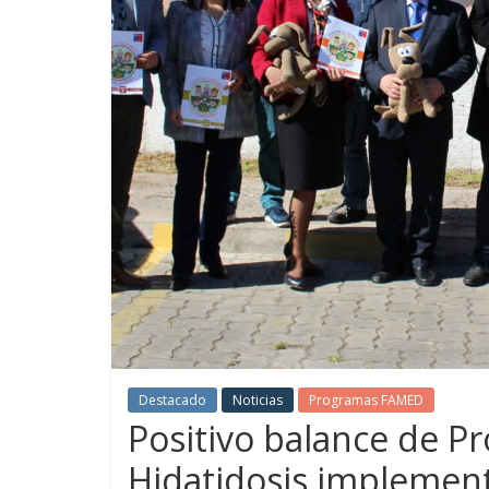
Destacado
Noticias
Programas FAMED
Positivo balance de P
Hidatidosis implemen