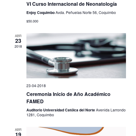
t
e
.
VI Curso Internacional de Neonatología
a
E
s
Enjoy Coquimbo
Avda. Peñuelas Norte 56, Coquimbo
v
d
$50.000
e
e
E
n
v
ABR
t
23
e
o
2018
n
t
o
s
23-04-2018
Ceremonia Inicio de Año Académico
FAMED
Auditorio Universidad Católca del Norte
Avenida Larrondo
1281, Coquimbo
ABR
19