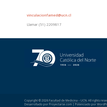
vinculacionfamed@ucn.cl
Llamar (51) 2209817
Copyright © 2026
Facultad de Medicina – UCN
. All rights res
Desarrollado por Proyectarse.com | Potenciado por
WordPr