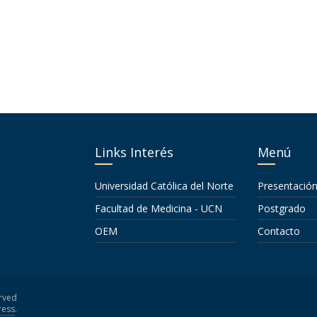
Links Interés
Menú
Universidad Católica del Norte
Presentació
Facultad de Medicina - UCN
Postgrado
OEM
Contacto
erved
ess
.