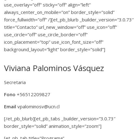
use_overlay=”off” sticky=”off” align=”left”
always_center_on_mobile=”on” border_style=”solid”
force_fullwidth=”off” /][et_pb_blurb _builder_version=”3.0.73″
title=”Contacto” url_new_window=”off” use_icon=”off”
use_circle=”off” use_circle_border=”off”
icon_placement=”top” use_icon_font_size=”off”
background_layout=”light” border_style=”solid”]
Viviana Palominos Vásquez
Secretaria
Fono
+56512209827
Email
vpalominosv@ucn.cl
[/et_pb_blurb][et_pb_tabs _builder_version=”3.0.73″
border_style=”solid” animation_style=”zoom”]
[et_pb_tab title=”Programa”