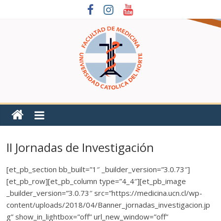
II Jornadas de Investigación
[et_pb_section bb_built=”1″ _builder_version=”3.0.73″]
[et_pb_row][et_pb_column type=”4_4″][et_pb_image
_builder_version=”3.0.73″ src=”https://medicina.ucn.cl/wp-
content/uploads/2018/04/Banner_jornadas_investigacion.jp
g” show_in_lightbox=”off” url_new_window=”off”