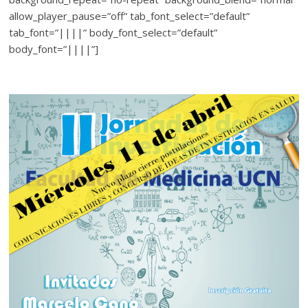
allow_player_pause=”off” tab_font_select=”default”
tab_font=”||||” body_font_select=”default”
body_font=”||||”]