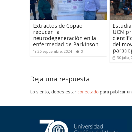
Extractos de Copao
Estudia
reducen la
UCN pr
neurodegeneración en la
científi
enfermedad de Parkinson
del mo
paradep
26 septiembre, 2024
0
30 julio,
Deja una respuesta
Lo siento, debes estar
conectado
para publicar un