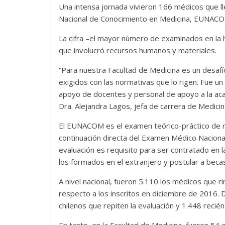
Una intensa jornada vivieron 166 médicos que ll
Nacional de Conocimiento en Medicina, EUNACO
La cifra –el mayor número de examinados en la h
que involucró recursos humanos y materiales.
“Para nuestra Facultad de Medicina es un desafío
exigidos con las normativas que lo rigen. Fue u
apoyo de docentes y personal de apoyo a la aca
Dra. Alejandra Lagos, jefa de carrera de Medicin
El EUNACOM es el examen teórico-práctico de me
continuación directa del Examen Médico Naciona
evaluación es requisito para ser contratado en l
los formados en el extranjero y postular a beca
A nivel nacional, fueron 5.110 los médicos que 
respecto a los inscritos en diciembre de 2016. 
chilenos que repiten la evaluación y 1.448 reci