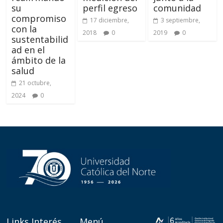
su
perfil egreso
comunidad
compromiso
17 diciembre,
3 septiembre,
con la
2018
0
2019
0
sustentabilid
ad en el
ámbito de la
salud
21 octubre,
2024
0
Links Interés
Menú