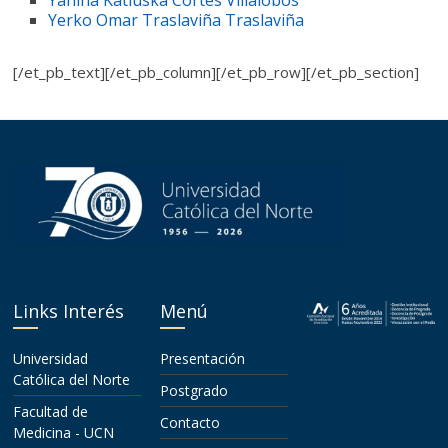
Yanina Katiuska Cortés Villalobos
Yerko Omar Traslaviña Traslaviña
[/et_pb_text][/et_pb_column][/et_pb_row][/et_pb_section]
Links Interés
Menú
Universidad
Presentación
Católica del Norte
Postgrado
Facultad de
Contacto
Medicina - UCN