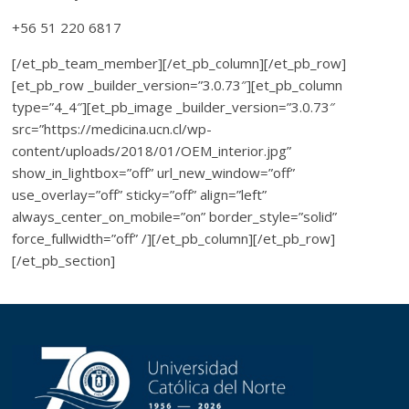
+56 51 220 6817
[/et_pb_team_member][/et_pb_column][/et_pb_row]
[et_pb_row _builder_version=”3.0.73″][et_pb_column
type=”4_4″][et_pb_image _builder_version=”3.0.73″
src=”https://medicina.ucn.cl/wp-
content/uploads/2018/01/OEM_interior.jpg”
show_in_lightbox=”off” url_new_window=”off”
use_overlay=”off” sticky=”off” align=”left”
always_center_on_mobile=”on” border_style=”solid”
force_fullwidth=”off” /][/et_pb_column][/et_pb_row]
[/et_pb_section]