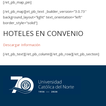
[/et_pb_map_pin]
[/et_pb_map][et_pb_text _builder_version=”3.0.73″
background_layout=”light” text_orientation=”left”
border_style=”solid”]
HOTELES EN CONVENIO
Descargar Información
[/et_pb_text][/et_pb_column][/et_pb_row][/et_pb_section]