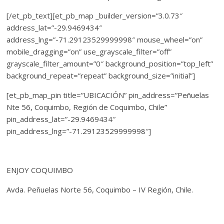
[/et_pb_text][et_pb_map _builder_version=”3.0.73″
address_lat=”-29.9469434″
address_lng=”-71.29123529999998″ mouse_wheel=”on”
mobile_dragging=”on” use_grayscale_filter=”off”
grayscale_filter_amount=”0″ background_position=”top_left”
background_repeat=”repeat” background_size=”initial”]
[et_pb_map_pin title=”UBICACIÓN” pin_address=”Peñuelas
Nte 56, Coquimbo, Región de Coquimbo, Chile”
pin_address_lat=”-29.9469434″
pin_address_lng=”-71.29123529999998″]
ENJOY COQUIMBO
Avda. Peñuelas Norte 56, Coquimbo – IV Región, Chile.