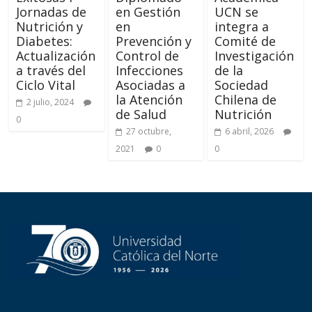
Jornadas de
en Gestión
UCN se
Nutrición y
en
integra a
Diabetes:
Prevención y
Comité de
Actualización
Control de
Investigación
a través del
Infecciones
de la
Ciclo Vital
Asociadas a
Sociedad
la Atención
Chilena de
2 julio, 2024
de Salud
Nutrición
0
27 octubre,
6 abril, 2026
2021
0
0