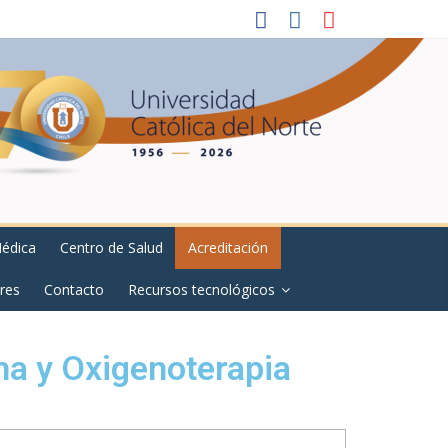
Médica
Centro de Salud
Acreditación
res
Contacto
Recursos tecnológicos
na y Oxigenoterapia