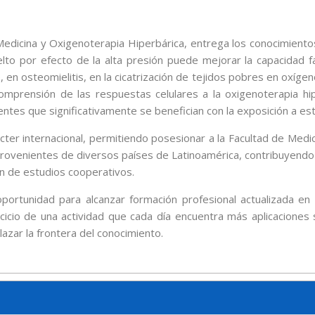
dicina y Oxigenoterapia Hiperbárica, entrega los conocimientos 
lto por efecto de la alta presión puede mejorar la capacidad fa
en osteomielitis, en la cicatrización de tejidos pobres en oxígen
a comprensión de las respuestas celulares a la oxigenoterapia 
entes que significativamente se benefician con la exposición a es
cter internacional, permitiendo posesionar a la Facultad de Med
 provenientes de diversos países de Latinoamérica, contribuyendo
ón de estudios cooperativos.
rtunidad para alcanzar formación profesional actualizada en
icio de una actividad que cada día encuentra más aplicaciones 
azar la frontera del conocimiento.