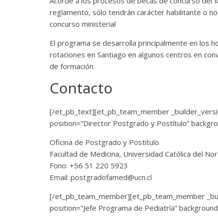
Acorde a los procesos de becas de concurso del Mi
reglamento, sólo tendrán carácter habilitante o no
concurso ministerial
El programa se desarrolla principalmente en los 
rotaciones en Santiago en algunos centros en conv
de formación.
Contacto
[/et_pb_text][et_pb_team_member _builder_versi
position=”Director Postgrado y Postítulo” backgro
Oficina de Postgrado y Postítulo
Facultad de Medicina, Universidad Católica del No
Fono: +56 51 220 5923
Email: postgradofamed@ucn.cl
[/et_pb_team_member][et_pb_team_member _builde
position=”Jefe Programa de Pediatría” background_