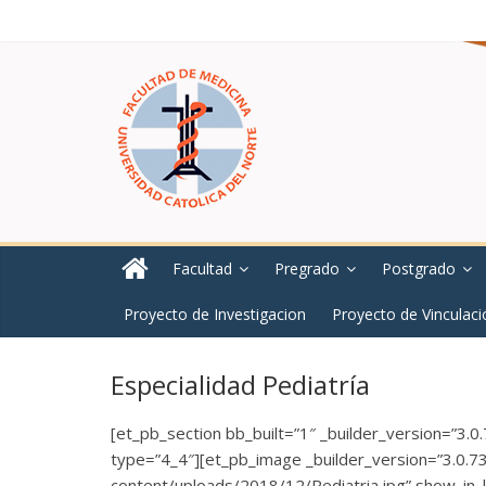
Facultad
Pregrado
Postgrado
Proyecto de Investigacion
Proyecto de Vinculaci
Especialidad Pediatría
[et_pb_section bb_built=”1″ _builder_version=”3.0
type=”4_4″][et_pb_image _builder_version=”3.0.73″
content/uploads/2018/12/Pediatria.jpg” show_in_li