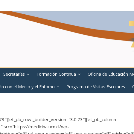
Secretarías
Formación Continua
Oficina de Educación M
ón con el Medio y el Entorno
Programa de Visitas Escolares
.73″][et_pb_row _builder_version=”3.0.73″][et_pb_column
 src=”https://medicina.ucn.cl/wp-
ghtbox=”off” url_new_window=”off” use_overlay=”off” sticky=”off