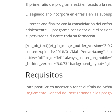
El primer año del programa está enfocado a la res
El segundo año incorpora en énfasis en las subesp
El tercer año finaliza con la consolidación del enf
adolescente. El programa considera que el residen
supervisadas durante toda su formación.
[/et_pb_text][et_pb_image _builder_version=”3.0.7
content/uploads/2018/01/MallaPediatria.png” sho
sticky=”off” align=”left” always_center_on_mobile=”
_builder_version=”3.0.73″ background_layout=”light
Requisitos
Para postular es necesario tener el título de Médic
Reglamento General de Postulaciones a los progr