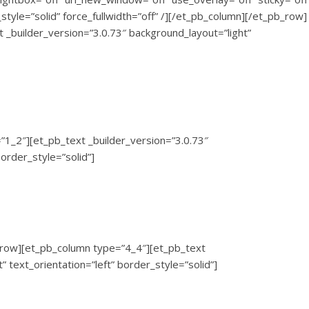
style=”solid” force_fullwidth=”off” /][/et_pb_column][/et_pb_row]
_builder_version=”3.0.73″ background_layout=”light”
1_2″][et_pb_text _builder_version=”3.0.73″
border_style=”solid”]
_row][et_pb_column type=”4_4″][et_pb_text
” text_orientation=”left” border_style=”solid”]