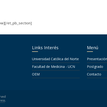
w][/et_pb_section]
Links Interés
Menú
Universidad Católica del Norte
Presentació
Facultad de Medicina - UCN
Postgrado
OEM
Contacto
erved
ess
.