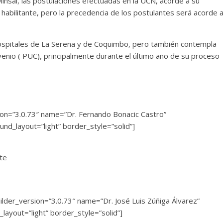
nsal, las postulaciones efectuadas en la UCN, acorde a su
 habilitante, pero la precedencia de los postulantes será acorde a
hospitales de La Serena y de Coquimbo, pero también contempla
enio ( PUC), principalmente durante el último año de su proceso
on=”3.0.73″ name=”Dr. Fernando Bonacic Castro”
und_layout=”light” border_style=”solid”]
rte
r_version=”3.0.73″ name=”Dr. José Luis Zúñiga Álvarez”
layout=”light” border_style=”solid”]