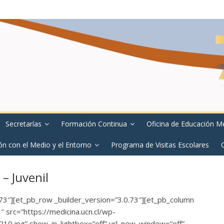
Secretarías
Formación Continua
Oficina de Educación M
ón con el Medio y el Entorno
Programa de Visitas Escolares
 – Juvenil
.73″][et_pb_row _builder_version=”3.0.73″][et_pb_column
 src=”https://medicina.ucn.cl/wp-
10.jpg” show_in_lightbox=”off” url_new_window=”off”