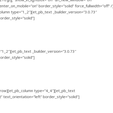
center_on_mobile=”on” border_style=”solid” force_fullwidth=”off” /
lumn type=”1_2″][et_pb_text _builder_version=”3.0.73″
border_style=”solid”]
1_2″][et_pb_text _builder_version=”3.0.73″
border_style=”solid”]
_row][et_pb_column type=”4_4″][et_pb_text
” text_orientation=”left” border_style=”solid”]