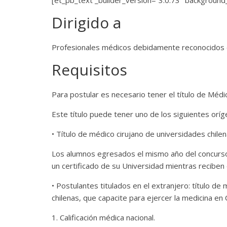
[et_pb_text _builder_version=”3.0.73″ background_l
Dirigido a
Profesionales médicos debidamente reconocidos e
Requisitos
Para postular es necesario tener el título de Médic
Este título puede tener uno de los siguientes oríg
• Título de médico cirujano de universidades chilen
Los alumnos egresados el mismo año del concurs
un certificado de su Universidad mientras reciben el
• Postulantes titulados en el extranjero: título 
chilenas, que capacite para ejercer la medicina en 
1. Calificación médica nacional.