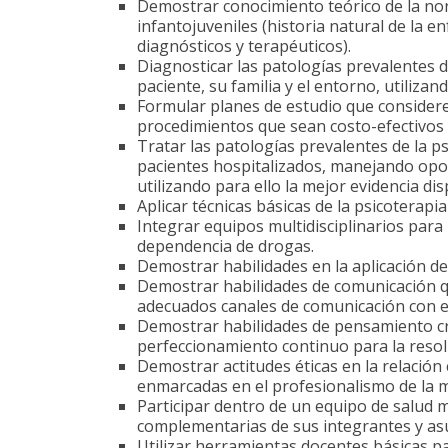
Demostrar conocimiento teórico de la nor
infantojuveniles (historia natural de la e
diagnósticos y terapéuticos).
Diagnosticar las patologías prevalentes de
paciente, su familia y el entorno, utilizand
Formular planes de estudio que consider
procedimientos que sean costo-efectivos pa
Tratar las patologías prevalentes de la p
pacientes hospitalizados, manejando opor
utilizando para ello la mejor evidencia dis
Aplicar técnicas básicas de la psicoterapi
Integrar equipos multidisciplinarios para
dependencia de drogas.
Demostrar habilidades en la aplicación de
Demostrar habilidades de comunicación q
adecuados canales de comunicación con el
Demostrar habilidades de pensamiento crí
perfeccionamiento continuo para la resol
Demostrar actitudes éticas en la relación 
enmarcadas en el profesionalismo de la m
Participar dentro de un equipo de salud mul
complementarias de sus integrantes y as
Utilizar herramientas docentes básicas p