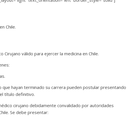
ayout=”light” text_orientation=”left” border_style=”solid”]
n Chile.
o Cirujano válido para ejercer la medicina en Chile.
enes:
as.
o que hayan terminado su carrera pueden postular presentando
 título definitivo.
de médico cirujano debidamente convalidado por autoridades
Chile. Se debe presentar: