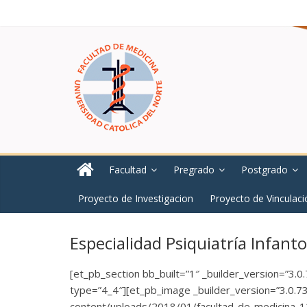
Facultad
Pregrado
Postgrado
Proyecto de Investigacion
Proyecto de Vinculaci
Especialidad Psiquiatría Infanto
[et_pb_section bb_built=”1″ _builder_version=”3.0
type=”4_4″][et_pb_image _builder_version=”3.0.73″
content/uploads/2018/01/facultad-de-medicina-12