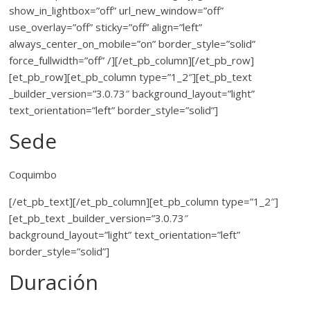
show_in_lightbox=”off” url_new_window=”off”
use_overlay=”off” sticky=”off” align=”left”
always_center_on_mobile=”on” border_style=”solid”
force_fullwidth=”off” /][/et_pb_column][/et_pb_row]
[et_pb_row][et_pb_column type=”1_2″][et_pb_text
_builder_version=”3.0.73″ background_layout=”light”
text_orientation=”left” border_style=”solid”]
Sede
Coquimbo
[/et_pb_text][/et_pb_column][et_pb_column type=”1_2″]
[et_pb_text _builder_version=”3.0.73″
background_layout=”light” text_orientation=”left”
border_style=”solid”]
Duración