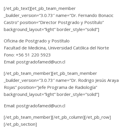
[/et_pb_text][et_pb_team_member
_builder_version=”3.0.73″ name=”Dr. Fernando Bonacic
Castro” position=”Director Postgrado y Postítulo”
background_layout=”light” border_style=”solid”]
Oficina de Postgrado y Postítulo
Facultad de Medicina, Universidad Católica del Norte
Fono: +56 51 220 5923
Email: postgradofamed@ucn.cl
[/et_pb_team_member][et_pb_team_member
_builder_version=”3.0.73″ name=”Dr. Rodrigo Jesús Araya
Rojas” position=”Jefe Programa de Radiología”
background_layout=”light” border_style=”solid”]
Email: postgradofamed@ucn.cl
[/et_pb_team_member][/et_pb_column][/et_pb_row]
[/et_pb_section]