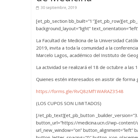
30 septiembre, 2019
[et_pb_section bb_built=”1″][et_pb_row][et_pb_
background_layout=”light” text_orientation=”left
La Facultad de Medicina de la Universidad Católi
2019, invita a toda la comunidad a la conferencia
Marcelo Lagos, académico del Instituto de Geogra
La actividad se realizará el 18 de octubre a las
Quienes estén interesados en asistir de forma gra
https://forms.gle/RvQ8zMf1WARAZ3548
(LOS CUPOS SON LIMITADOS)
[/et_pb_text][et_pb_button _builder_version=”3
button_url=”https://medicina.ucn.cl/wp-conten
url_new_window=”on” button_alignment=”left” b
button_letter_spacing=”0″ button_icon_placemen