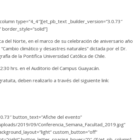
column type=”4_4″][et_pb_text _builder_version=”3.0.73″
” border_style=”solid”]
ca del Norte, en el marco de su celebración de aniversario año
 “Cambio climático y desastres naturales” dictada por el Dr.
fía de la Pontifica Universidad Católica de Chile.
 12:30 hrs. en el Auditorio del Campus Guayacán.
tuita, deben realizarlo a través del siguiente link:
.0.73″ button_text=”Afiche del evento”
t/uploads/2019/09/Conferencia_Semana_Facultad_2019.jpg”
ackground_layout=”light” custom_button=”off”
t=”right” button_letter_spacing_hover=”0″ /][/et_pb_column]