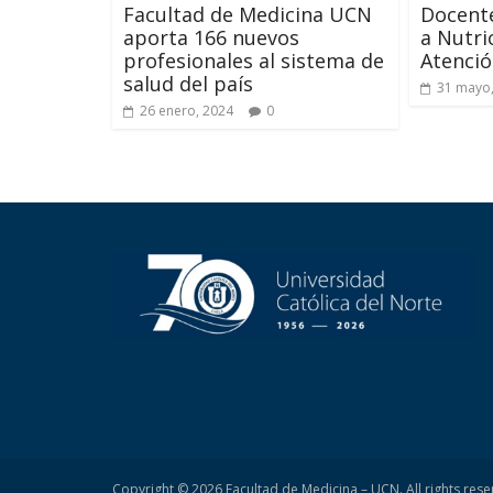
Facultad de Medicina UCN
Docent
aporta 166 nuevos
a Nutri
profesionales al sistema de
Atenció
salud del país
31 mayo
26 enero, 2024
0
Copyright © 2026
Facultad de Medicina – UCN
. All rights res