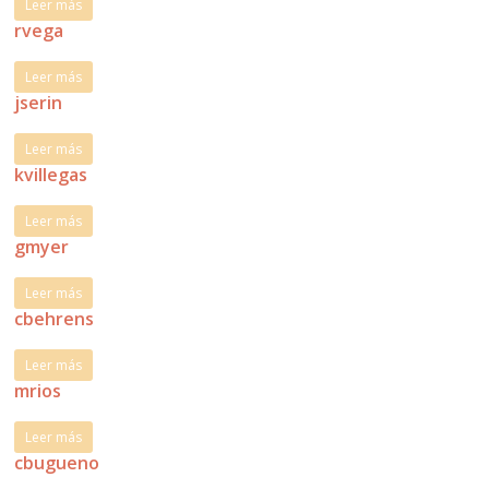
Leer más
rvega
Leer más
jserin
Leer más
kvillegas
Leer más
gmyer
Leer más
cbehrens
Leer más
mrios
Leer más
cbugueno