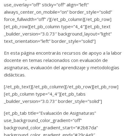
use_overlay=”off” sticky=”off” align=”left”
always_center_on_mobile=”on” border_style=”solid”
force_fullwidth=”off” /][/et_pb_column][/et_pb_row]
[et_pb_row][et_pb_column type=”4_4″][et_pb_text
_builder_version=”3.0.73″ background_layout=”light”
text_orientation=”left” border_style=”solid”]
En esta página encontrarás recursos de apoyo a la labor
docente en temas relacionados con evaluación de
asignaturas, evaluación del aprendizaje y metodologías
didácticas.
[/et_pb_text][/et_pb_column][/et_pb_row][et_pb_row]
[et_pb_column type=”4_4″][et_pb_tabs
_builder_version=”3.0.73″ border_style=”solid”]
[et_pb_tab title=”Evaluación de Asignaturas”
use_background_color_gradient=”off”
background_color_gradient_start=”#2b87da”
background_color_gradient_end=”#29c4a9″