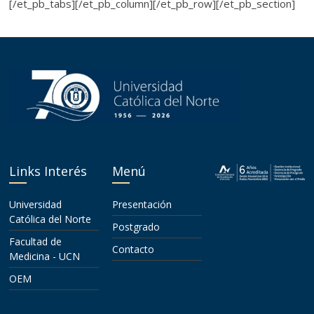
[/et_pb_tabs][/et_pb_column][/et_pb_row][/et_pb_section]
Links Interés
Menú
Universidad
Presentación
Católica del Norte
Postgrado
Facultad de
Contacto
Medicina - UCN
OEM