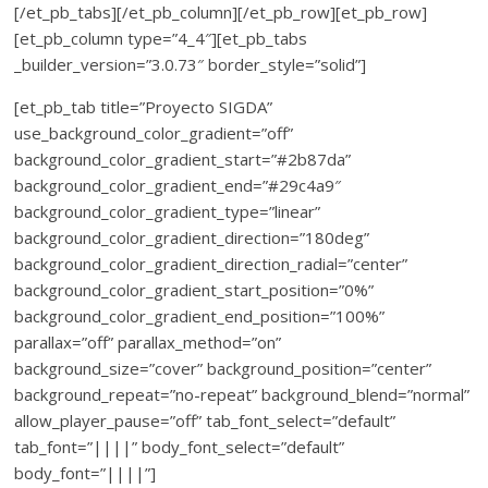
[/et_pb_tabs][/et_pb_column][/et_pb_row][et_pb_row]
[et_pb_column type=”4_4″][et_pb_tabs
_builder_version=”3.0.73″ border_style=”solid”]
[et_pb_tab title=”Proyecto SIGDA”
use_background_color_gradient=”off”
background_color_gradient_start=”#2b87da”
background_color_gradient_end=”#29c4a9″
background_color_gradient_type=”linear”
background_color_gradient_direction=”180deg”
background_color_gradient_direction_radial=”center”
background_color_gradient_start_position=”0%”
background_color_gradient_end_position=”100%”
parallax=”off” parallax_method=”on”
background_size=”cover” background_position=”center”
background_repeat=”no-repeat” background_blend=”normal”
allow_player_pause=”off” tab_font_select=”default”
tab_font=”||||” body_font_select=”default”
body_font=”||||”]