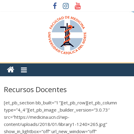
Recursos Docentes
[et_pb_section bb_built=”1″][et_pb_row][et_pb_column
type=”4_4″][et_pb_image _builder_version=”3.0.73″
src=”https://medicina.ucn.cl/wp-
content/uploads/2018/01/library1-1240×265.jpg”
show_in_lightbox=”off” url_new_window=”off”