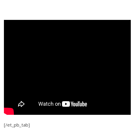
[/et_pb_tab]