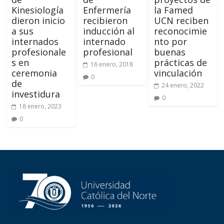
Kinesiología
Enfermería
la Famed
dieron inicio
recibieron
UCN reciben
a sus
inducción al
reconocimie
internados
internado
nto por
profesionale
profesional
buenas
s en
prácticas de
16 enero, 2018
ceremonia
vinculación
0
de
24 enero, 2022
investidura
0
18 enero, 2023
0