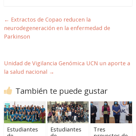
←
Extractos de Copao reducen la
neurodegeneración en la enfermedad de
Parkinson
Unidad de Vigilancia Genómica UCN un aporte a
la salud nacional
→
También te puede gustar
Estudiantes
Estudiantes
Tres
de
de
proyectos de