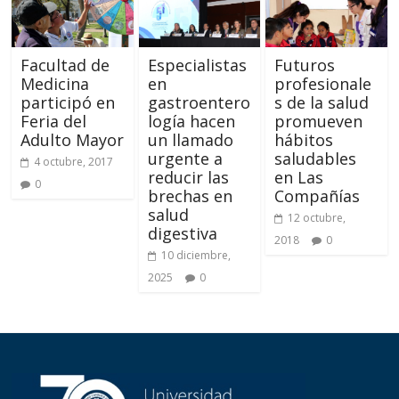
Facultad de
Especialistas
Futuros
Medicina
en
profesionale
participó en
gastroentero
s de la salud
Feria del
logía hacen
promueven
Adulto Mayor
un llamado
hábitos
urgente a
saludables
4 octubre, 2017
reducir las
en Las
0
brechas en
Compañías
salud
12 octubre,
digestiva
2018
0
10 diciembre,
2025
0