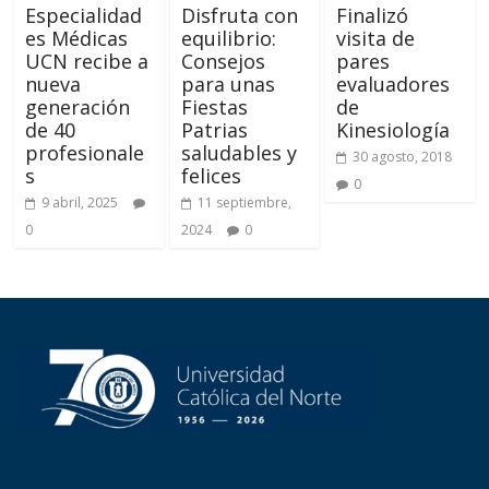
Especialidad
Disfruta con
Finalizó
es Médicas
equilibrio:
visita de
UCN recibe a
Consejos
pares
nueva
para unas
evaluadores
generación
Fiestas
de
de 40
Patrias
Kinesiología
profesionale
saludables y
30 agosto, 2018
s
felices
0
9 abril, 2025
11 septiembre,
0
2024
0