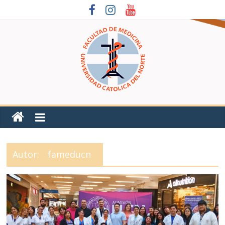
Autor:
fameducn