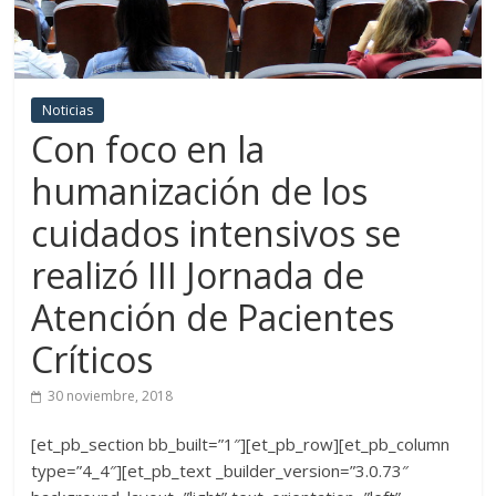
Noticias
Con foco en la
humanización de los
cuidados intensivos se
realizó III Jornada de
Atención de Pacientes
Críticos
30 noviembre, 2018
[et_pb_section bb_built=”1″][et_pb_row][et_pb_column
type=”4_4″][et_pb_text _builder_version=”3.0.73″