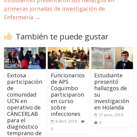
Estudiantes presentaron sus hallazgos en
primeras jornadas de investigación de
Enfermería
→
También te puede gustar
Exitosa
Funcionarios
Estudiante
participación
de APS
presentó
de
Coquimbo
hallazgos de
comunidad
participaron
su
UCN en
en curso
investigación
operativo de
sobre
en Holanda
CÁNCERLAB
infecciones
21 junio, 2019
para el
8 abril, 2019
0
diagnóstico
0
temprano de