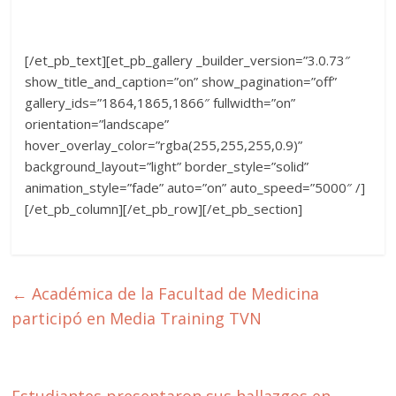
[/et_pb_text][et_pb_gallery _builder_version=”3.0.73″
show_title_and_caption=”on” show_pagination=”off”
gallery_ids=”1864,1865,1866″ fullwidth=”on”
orientation=”landscape”
hover_overlay_color=”rgba(255,255,255,0.9)”
background_layout=”light” border_style=”solid”
animation_style=”fade” auto=”on” auto_speed=”5000″ /]
[/et_pb_column][/et_pb_row][/et_pb_section]
←
Académica de la Facultad de Medicina
participó en Media Training TVN