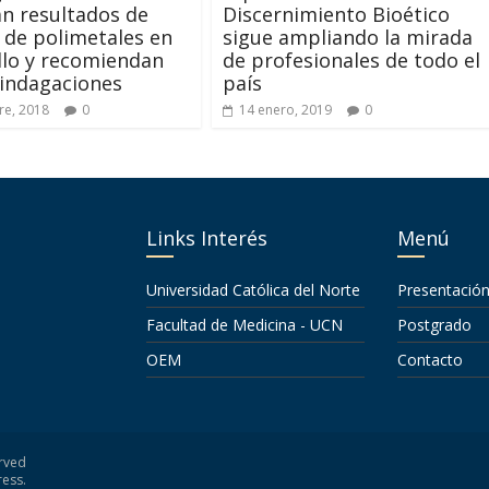
n resultados de
Discernimiento Bioético
 de polimetales en
sigue ampliando la mirada
lo y recomiendan
de profesionales de todo el
indagaciones
país
re, 2018
0
14 enero, 2019
0
Links Interés
Menú
Universidad Católica del Norte
Presentació
Facultad de Medicina - UCN
Postgrado
OEM
Contacto
erved
ess
.