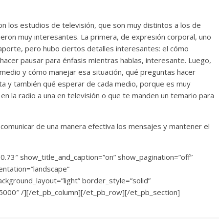
n los estudios de televisión, que son muy distintos a los de
ueron muy interesantes. La primera, de expresión corporal, uno
porte, pero hubo ciertos detalles interesantes: el cómo
 hacer pausar para énfasis mientras hablas, interesante. Luego,
 medio y cómo manejar esa situación, qué preguntas hacer
ista y también qué esperar de cada medio, porque es muy
 en la radio a una en televisión o que te manden un temario para
er comunicar de una manera efectiva los mensajes y mantener el
.0.73″ show_title_and_caption=”on” show_pagination=”off”
ientation=”landscape”
ckground_layout=”light” border_style=”solid”
5000″ /][/et_pb_column][/et_pb_row][/et_pb_section]