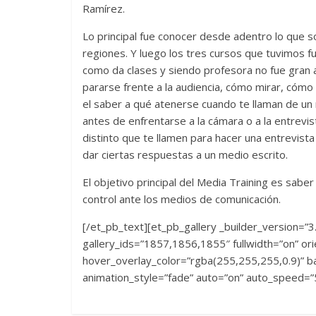
Ramírez.
Lo principal fue conocer desde adentro lo que so
regiones. Y luego los tres cursos que tuvimos f
como da clases y siendo profesora no fue gran a
pararse frente a la audiencia, cómo mirar, cómo
el saber a qué atenerse cuando te llaman de un
antes de enfrentarse a la cámara o a la entrev
distinto que te llamen para hacer una entrevista
dar ciertas respuestas a un medio escrito.
El objetivo principal del Media Training es sab
control ante los medios de comunicación.
[/et_pb_text][et_pb_gallery _builder_version=”3
gallery_ids=”1857,1856,1855″ fullwidth=”on” or
hover_overlay_color=”rgba(255,255,255,0.9)” ba
animation_style=”fade” auto=”on” auto_speed=”