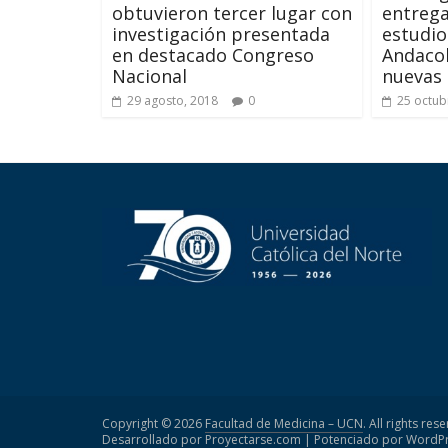
obtuvieron tercer lugar con
entrega
investigación presentada
estudio
en destacado Congreso
Andacol
Nacional
nuevas 
29 agosto, 2018
0
25 octub
Copyright © 2026
Facultad de Medicina – UCN
. All rights res
Desarrollado por Proyectarse.com | Potenciado por
WordPr