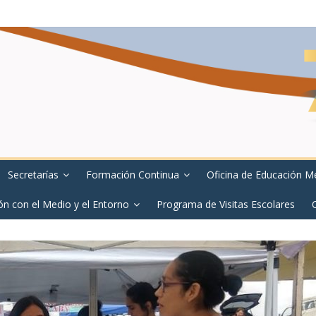
Secretarías
Formación Continua
Oficina de Educación M
ón con el Medio y el Entorno
Programa de Visitas Escolares