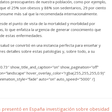
 datos preocupantes de nuestra población, como por ejemplo,
que el 25% son obesos y 88% son sedentarios, 29 por ciento
o consume más sal que la recomendada internacionalmente.
esde el punto de vista de la mortalidad y morbilidad por
s, lo que enfatiza la urgencia de generar conocimiento que
ón de estas enfermedades.
salud se convirtió en una instancia perfecta para enseñar y
es detalles sobre estas patologías y, sobre todo, a su
.0.73″ show_title_and_caption=”on” show_pagination=”off”
tion=”landscape” hover_overlay_color=”rgba(255,255,255,0.9)”
 animation_style=”fade” auto=”on” auto_speed=”5000″ /]
 presentó en España investigación sobre obesidad