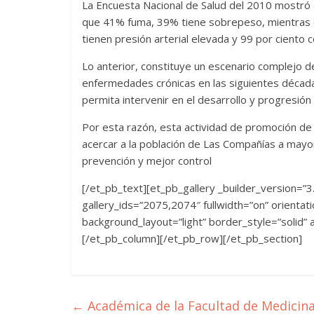
La Encuesta Nacional de Salud del 2010 mostró
que 41% fuma, 39% tiene sobrepeso, mientras 
tienen presión arterial elevada y 99 por cient
Lo anterior, constituye un escenario complejo d
enfermedades crónicas en las siguientes década
permita intervenir en el desarrollo y progresi
Por esta razón, esta actividad de promoción de 
acercar a la población de Las Compañías a mayor
prevención y mejor control
[/et_pb_text][et_pb_gallery _builder_version=”3
gallery_ids=”2075,2074″ fullwidth=”on” orienta
background_layout=”light” border_style=”solid”
[/et_pb_column][/et_pb_row][/et_pb_section]
←
Académica de la Facultad de Medicina