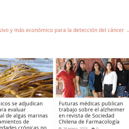
ivo y más económico para la detección del cáncer
cos se adjudican
Futuras médicas publican
ara evaluar
trabajo sobre el alzheimer
al de algas marinas
en revista de Sociedad
amientos de
Chilena de Farmacología
edades crónicas no
26 enero, 2023
0