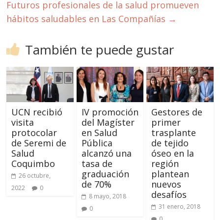
Futuros profesionales de la salud promueven
hábitos saludables en Las Compañías
→
También te puede gustar
UCN recibió
IV promoción
Gestores de
visita
del Magíster
primer
protocolar
en Salud
trasplante
de Seremi de
Pública
de tejido
Salud
alcanzó una
óseo en la
Coquimbo
tasa de
región
graduación
plantean
26 octubre,
de 70%
nuevos
2022
0
desafíos
8 mayo, 2018
31 enero, 2018
0
0