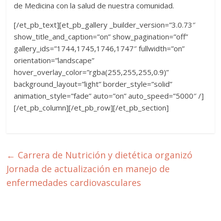
de Medicina con la salud de nuestra comunidad.
[/et_pb_text][et_pb_gallery _builder_version=”3.0.73″
show_title_and_caption=”on” show_pagination=”off”
gallery_ids=”1744,1745,1746,1747″ fullwidth=”on”
orientation=”landscape”
hover_overlay_color=”rgba(255,255,255,0.9)”
background_layout=”light” border_style=”solid”
animation_style=”fade” auto=”on” auto_speed=”5000″ /]
[/et_pb_column][/et_pb_row][/et_pb_section]
←
Carrera de Nutrición y dietética organizó
Jornada de actualización en manejo de
enfermedades cardiovasculares