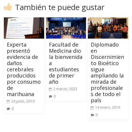
También te puede gustar
Experta
Facultad de
Diplomado
presentó
Medicina dio
en
evidencia de
la bienvenida
Discernimien
daños
a
to Bioético
cerebrales
estudiantes
sigue
producidos
de primer
ampliando la
por consumo
año
mirada de
de
profesionale
2 marzo, 2023
marihuana
s de todo el
0
país
24 junio, 2019
14 enero, 2019
0
0