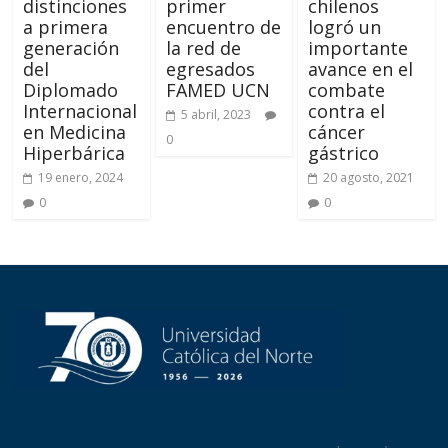
distinciones
primer
chilenos
a primera
encuentro de
logró un
generación
la red de
importante
del
egresados
avance en el
Diplomado
FAMED UCN
combate
Internacional
contra el
5 abril, 2023
en Medicina
cáncer
0
Hiperbárica
gástrico
19 enero, 2024
20 agosto, 2021
0
0