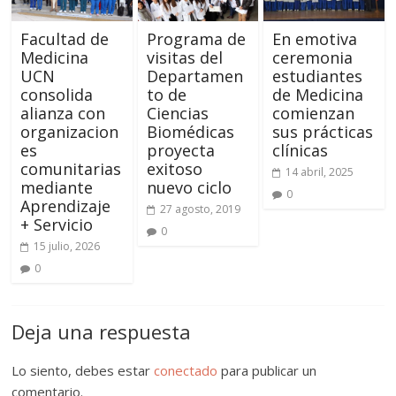
Facultad de
Programa de
En emotiva
Medicina
visitas del
ceremonia
UCN
Departamen
estudiantes
consolida
to de
de Medicina
alianza con
Ciencias
comienzan
organizacion
Biomédicas
sus prácticas
es
proyecta
clínicas
comunitarias
exitoso
14 abril, 2025
mediante
nuevo ciclo
0
Aprendizaje
27 agosto, 2019
+ Servicio
0
15 julio, 2026
0
Deja una respuesta
Lo siento, debes estar
conectado
para publicar un
comentario.