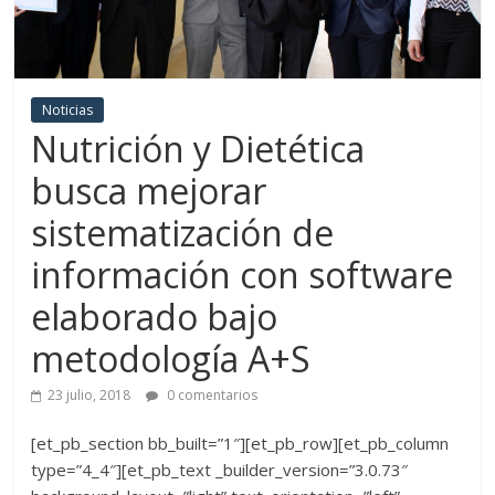
Noticias
Nutrición y Dietética
busca mejorar
sistematización de
información con software
elaborado bajo
metodología A+S
23 julio, 2018
0 comentarios
[et_pb_section bb_built=”1″][et_pb_row][et_pb_column
type=”4_4″][et_pb_text _builder_version=”3.0.73″