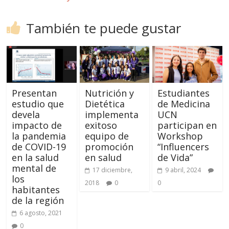
También te puede gustar
Presentan
Nutrición y
Estudiantes
estudio que
Dietética
de Medicina
devela
implementa
UCN
impacto de
exitoso
participan en
la pandemia
equipo de
Workshop
de COVID-19
promoción
“Influencers
en la salud
en salud
de Vida”
mental de
17 diciembre,
9 abril, 2024
los
2018
0
0
habitantes
de la región
6 agosto, 2021
0