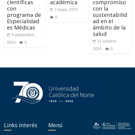
científicas
académica
compromiso
con
con la
3 mayo, 2019
programa de
sustentabilid
0
Especialidad
ad en el
es Médicas
ámbito de la
salud
9 septiembre,
21 octubre,
2024
0
2024
0
Links Interés
Menú