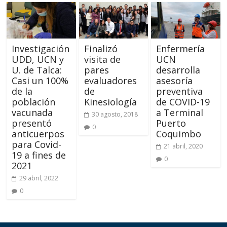
Investigación
Finalizó
Enfermería
UDD, UCN y
visita de
UCN
U. de Talca:
pares
desarrolla
Casi un 100%
evaluadores
asesoría
de la
de
preventiva
población
Kinesiología
de COVID-19
vacunada
a Terminal
30 agosto, 2018
presentó
Puerto
0
anticuerpos
Coquimbo
para Covid-
21 abril, 2020
19 a fines de
0
2021
29 abril, 2022
0