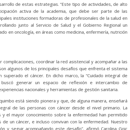
arrollo de estas estrategias. “Este tipo de actividades, de alto
rticipación activa de la academia, que debe ser parte de las
cipales instituciones formadoras de profesionales de la salud en
ollando junto al Servicio de Salud y el Gobierno Regional un
do en oncología, en áreas como medicina, enfermería, nutrición
ir complicaciones, coordinar la red asistencial y acompañar a las
on algunos de los principales desafíos que enfrenta el sistema
n superado el cáncer. En dicho marco, la “Cuidado integral de
 buscó generar un espacio de reflexión e intercambio de
 experiencias nacionales y herramientas de gestión sanitaria.
oquimbo está siendo pionera y que, de alguna manera, enseñará
tegral de las personas con cáncer desde el nivel primario. La
os y el mayor conocimiento sobre la enfermedad han permitido
de un cáncer, e incluso convivan con la enfermedad. Nuestro
ón y seguir acompañando este desafío”, afirmó Carolina Goic