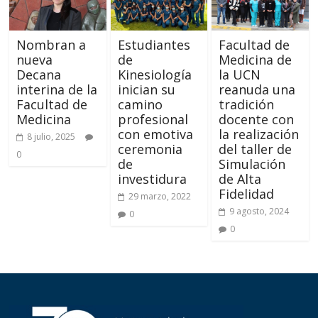
Nombran a
Estudiantes
Facultad de
nueva
de
Medicina de
Decana
Kinesiología
la UCN
interina de la
inician su
reanuda una
Facultad de
camino
tradición
Medicina
profesional
docente con
con emotiva
la realización
8 julio, 2025
ceremonia
del taller de
0
de
Simulación
investidura
de Alta
Fidelidad
29 marzo, 2022
9 agosto, 2024
0
0