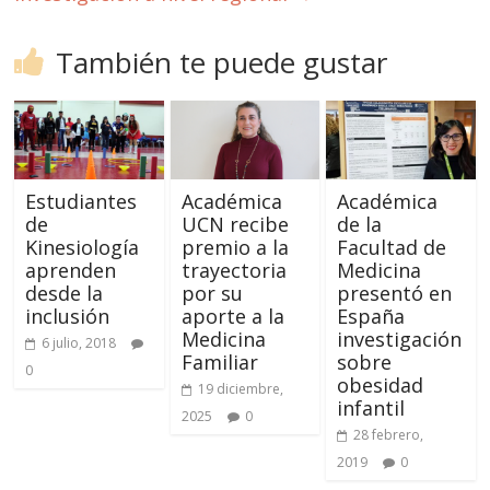
También te puede gustar
Estudiantes
Académica
Académica
de
UCN recibe
de la
Kinesiología
premio a la
Facultad de
aprenden
trayectoria
Medicina
desde la
por su
presentó en
inclusión
aporte a la
España
Medicina
investigación
6 julio, 2018
Familiar
sobre
0
obesidad
19 diciembre,
infantil
2025
0
28 febrero,
2019
0