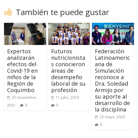
También te puede gustar
Expertos
Futuros
Federación
analizarán
nutricionista
Latinoameric
efectos del
s conocieron
ana de
Covid-19 en
áreas de
Simulación
niños de la
desempeño
reconoce a
Región de
laboral de su
Dra. Soledad
Coquimbo
profesión
Armijo por
su aporte al
25 noviembre,
11 julio, 2019
desarrollo de
2021
0
0
la disciplina
23 mayo, 2023
0