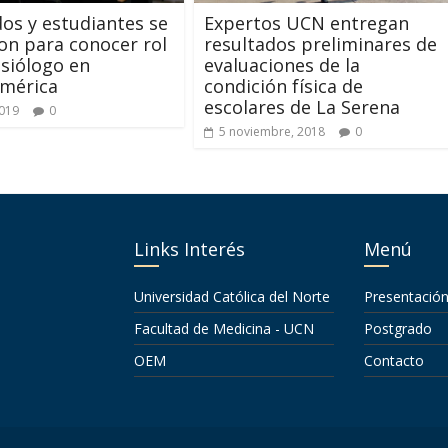
os y estudiantes se
Expertos UCN entregan
on para conocer rol
resultados preliminares de
esiólogo en
evaluaciones de la
américa
condición física de
escolares de La Serena
2019
0
5 noviembre, 2018
0
Links Interés
Menú
Universidad Católica del Norte
Presentació
Facultad de Medicina - UCN
Postgrado
OEM
Contacto