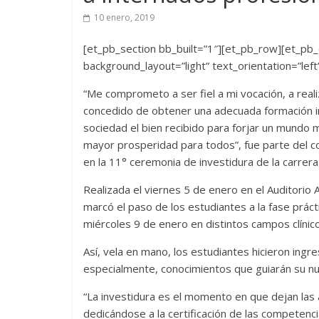
10 enero, 2019
[et_pb_section bb_built=”1″][et_pb_row][et_pb_
background_layout=”light” text_orientation=”left
“Me comprometo a ser fiel a mi vocación, a reali
concedido de obtener una adecuada formación int
sociedad el bien recibido para forjar un mundo m
mayor prosperidad para todos”, fue parte del c
en la 11° ceremonia de investidura de la carrera
Realizada el viernes 5 de enero en el Auditorio 
marcó el paso de los estudiantes a la fase prác
miércoles 9 de enero en distintos campos clínico
Así, vela en mano, los estudiantes hicieron ingre
especialmente, conocimientos que guiarán su n
“La investidura es el momento en que dejan las a
dedicándose a la certificación de las competenci