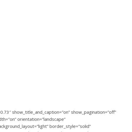
.0.73″ show_title_and_caption=”on” show_pagination=”off”
th=”on” orientation=”landscape”
ckground_layout=”light” border_style=”solid”