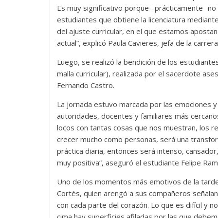
Es muy significativo porque –prácticamente- no l
estudiantes que obtiene la licenciatura mediante
del ajuste curricular, en el que estamos apostan
actual”, explicó Paula Cavieres, jefa de la carrera
Luego, se realizó la bendición de los estudiante
malla curricular), realizada por el sacerdote as
Fernando Castro.
La jornada estuvo marcada por las emociones y 
autoridades, docentes y familiares más cercan
locos con tantas cosas que nos muestran, los re
crecer mucho como personas, será una transfor
práctica diaria, entonces será intenso, cansad
muy positiva”, aseguró el estudiante Felipe Ram
Uno de los momentos más emotivos de la tarde se
Cortés, quien arengó a sus compañeros señalan
con cada parte del corazón. Lo que es difícil y n
cima hay superficies afiladas por las que deb