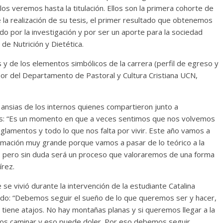
os veremos hasta la titulación. Ellos son la primera cohorte de
 la realización de su tesis, el primer resultado que obtenemos
do por la investigación y por ser un aporte para la sociedad
 de Nutrición y Dietética.
s y de los elementos simbólicos de la carrera (perfil de egreso y
esor del Departamento de Pastoral y Cultura Cristiana UCN,
ansias de los internos quienes compartieron junto a
os: “Es un momento en que a veces sentimos que nos volvemos
glamentos y todo lo que nos falta por vivir. Este año vamos a
mación muy grande porque vamos a pasar de lo teórico a la
or, pero sin duda será un proceso que valoraremos de una forma
írez.
 vivió durante la intervención de la estudiante Catalina
do: “Debemos seguir el sueño de lo que queremos ser y hacer,
o tiene atajos. No hay montañas planas y si queremos llegar a la
emos caminar y eso puede doler. Por eso debemos seguir