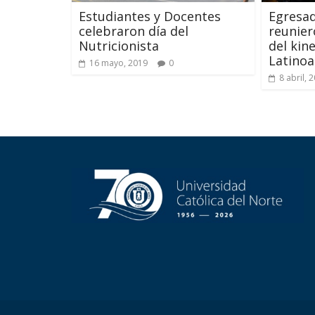
Estudiantes y Docentes
Egresad
celebraron día del
reunier
Nutricionista
del kin
Latino
16 mayo, 2019
0
8 abril, 