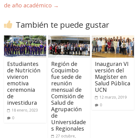
de año académico
→
También te puede gustar
Estudiantes
Región de
Inauguran VI
de Nutrición
Coquimbo
versión del
vivieron
fue sede de
Magíster en
emotiva
reunión
Salud Pública
ceremonia
mensual de
UCN
de
Comisión de
12 marzo, 2019
investidura
Salud de
0
Agrupación
18 enero, 2023
de
0
Universidade
s Regionales
27 octubre,