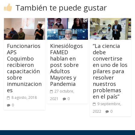
También te puede gustar
Funcionarios
Kinesiólogos
“La ciencia
APS
FAMED
debe
Coquimbo
hablan en
convertirse
recibieron
post sobre
en uno de los
capacitación
Adultos
pilares para
sobre
Mayores y
resolver
inmunizacion
Pandemia
nuestros
es
problemas
27 octubre,
en el país”
8 agosto, 2018
2021
0
9 septiembre,
0
2022
0